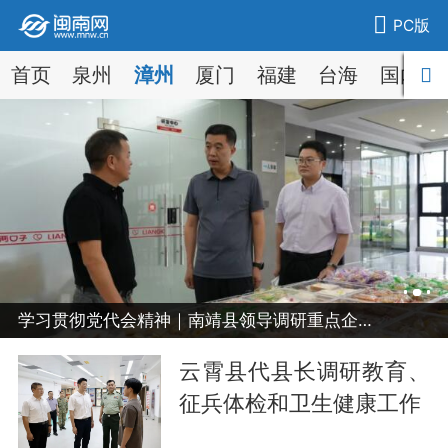
PC版
首页
泉州
漳州
厦门
福建
台海
国内
学习贯彻党代会精神｜南靖县领导调研重点企业和安全生产工作
云霄县代县长调研教育、
征兵体检和卫生健康工作